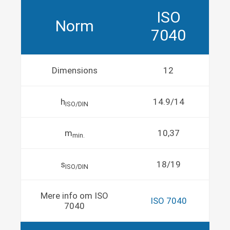
ISO
Norm
7040
Dimensions
12
h
14.9/14
ISO/DIN
m
10,37
min.
s
18/19
ISO/DIN
Mere info om ISO
ISO 7040
7040