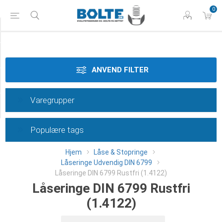
0
Styrke
Materiale
ANVEND FILTER
Dimension
Varegrupper
Category
Populære tags
Hjem
Låse & Stopringe
Låseringe Udvendig DIN 6799
Låseringe DIN 6799 Rustfri (1.4122)
Låseringe DIN 6799 Rustfri
(1.4122)