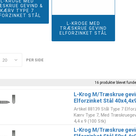
L-KROGE MED
ÆSKRUE GEVIND &
KÆRV TYPE 7
FORZINKET STÅL
L-KROGE MED
TRÆSKRUE GEVIND
ELFORZINKET STÅL
PER SIDE
16 produkter blevet funde
L-Krog M/Træskrue gevi
Elforzinket Stål 40x4,4x
Artikel 88139 Stål Type 7 Elfo
Kærv Type 7, Med Træskruegev
4,4 x 9 (100 Stk)
L-Krog M/Træskrue gevi