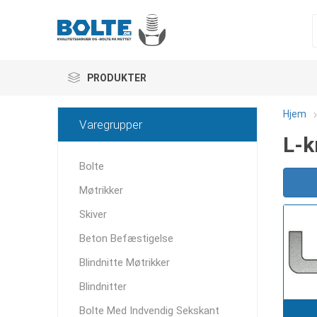
PRODUKTER
Hjem
Varegrupper
L-k
Bolte
Møtrikker
Skiver
Beton Befæstigelse
Blindnitte Møtrikker
Blindnitter
Bolte Med Indvendig Sekskant