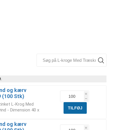
t.
nd og kærv
i
9 (100 Stk)
h
rzinket L-Krog Med
ind - Dimension 40 x
nd og kærv
i