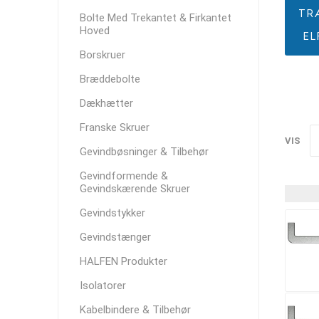
TR
Bolte Med Trekantet & Firkantet
Hoved
EL
Borskruer
Bræddebolte
Dækhætter
Franske Skruer
VIS
Gevindbøsninger & Tilbehør
Gevindformende &
Gevindskærende Skruer
Gevindstykker
Gevindstænger
HALFEN Produkter
Isolatorer
Kabelbindere & Tilbehør