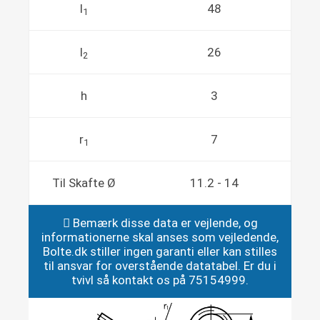
l
48
1
l
26
2
h
3
r
7
1
Til Skafte Ø
11.2 - 14
Bemærk disse data er vejlende, og
informationerne skal anses som vejledende,
Bolte.dk stiller ingen garanti eller kan stilles
til ansvar for overstående datatabel. Er du i
tvivl så kontakt os på 75154999.