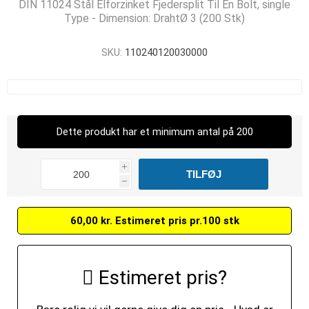
DIN 11024 Stål Elforzinket Fjedersplit Til En Bolt, single
Type - Dimension: DrahtØ 3 (200 Stk)
SKU:
110240120030000
Dette produkt har et minimum antal på 200
i
h
60,00 kr. Estimeret pris pr.100 stk
Estimeret pris?