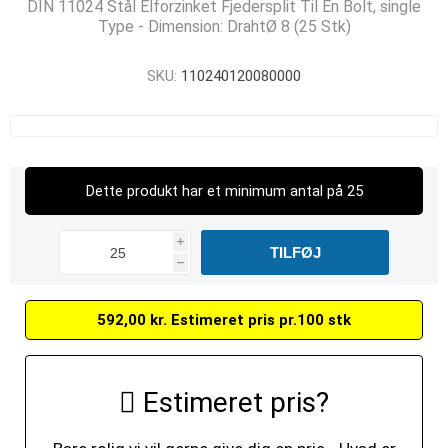
DIN 11024 Stål Elforzinket Fjedersplit Til En Bolt, single
Type - Dimension: DrahtØ 8 (25 Stk)
SKU:
110240120080000
Dette produkt har et minimum antal på 25
i
h
592,00 kr. Estimeret pris pr.100 stk
Estimeret pris?