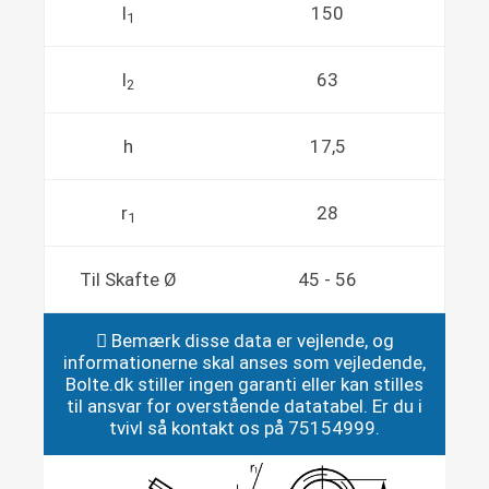
l
150
1
l
63
2
h
17,5
r
28
1
Til Skafte Ø
45 - 56
Bemærk disse data er vejlende, og
informationerne skal anses som vejledende,
Bolte.dk stiller ingen garanti eller kan stilles
til ansvar for overstående datatabel. Er du i
tvivl så kontakt os på 75154999.