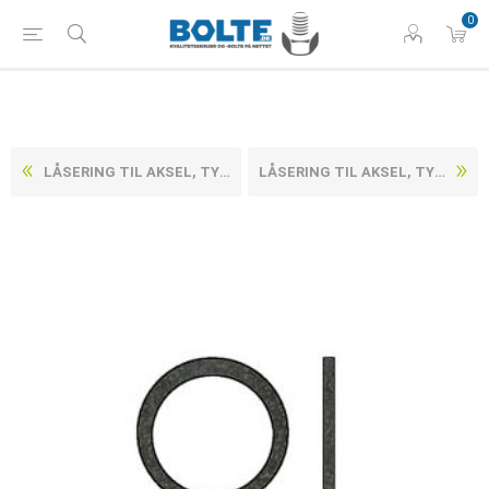
0
LÅSERING TIL AKSEL, TYPE NORMAL DIN 471 UBEHANDLET FJEDERSTÅL Ø168X4 (1 STK)
LÅSERING TIL AKSEL, TYPE NORMAL DIN 471 UBEHANDLET FJEDERSTÅL Ø16X1 (200 STK)