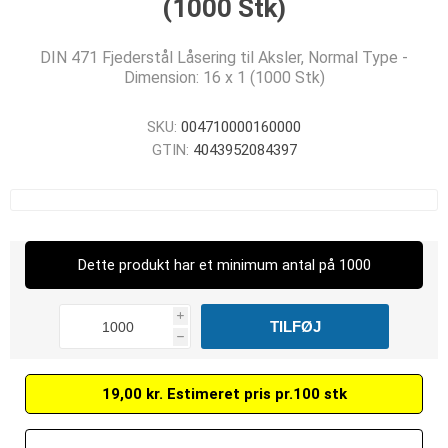
(1000 Stk)
DIN 471 Fjederstål Låsering til Aksler, Normal Type -
Dimension: 16 x 1 (1000 Stk)
SKU:
004710000160000
GTIN:
4043952084397
Dette produkt har et minimum antal på 1000
i
h
19,00 kr. Estimeret pris pr.100 stk