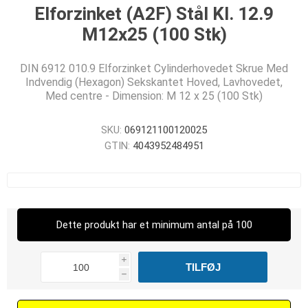
Elforzinket (A2F) Stål Kl. 12.9
M12x25 (100 Stk)
DIN 6912 010.9 Elforzinket Cylinderhovedet Skrue Med
Indvendig (Hexagon) Sekskantet Hoved, Lavhovedet,
Med centre - Dimension: M 12 x 25 (100 Stk)
SKU:
069121100120025
GTIN:
4043952484951
Dette produkt har et minimum antal på 100
i
h