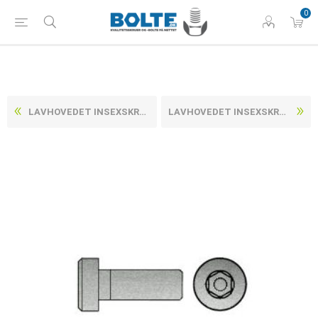
0
LAVHOVEDET INSEXSKRUE DIN 6912 ELFORZINKET (A2F) STÅL KL. 12.9 M10X40 (100 STK)
LAVHOVEDET INSEXSKRUE DIN 6912 ELFORZINKET (A2F) STÅL KL. 12.9 M12X30 (100 STK)