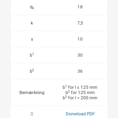
d
18
k
k
7,5
s
10
1
b
30
2
b
36
1
b
for l ≤ 125 mm
2
Bemærkning
b
for 125 mm
3
b
for l > 200 mm
Donwload PDF