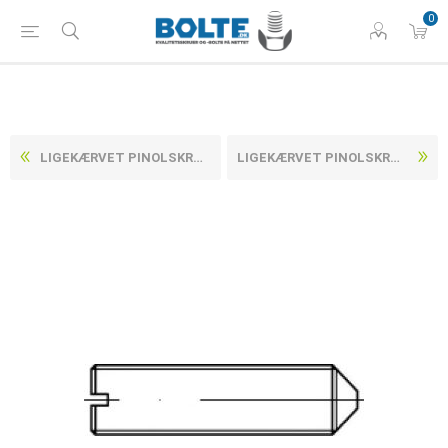
0
LIGEKÆRVET PINOLSKRUE MED SPIDS POINT DIN 553 UBEHANDLET STÅL 14 H M4X6 (1000 STK)
LIGEKÆRVET PINOLSKRUE MED SPIDS POINT DIN 553 UBEHANDLET STÅL 14 H M4X8 (1000 STK)