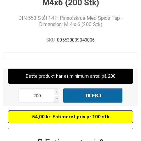
M4x6 (200 Stk)
DIN 553 Stål 14 H Pinsolskrue Med Spids Tap -
Dimension: M 4 x 6 (200 Stk)
SKU:
005530009040006
Dette produkt har et minimum antal på 200
i
h
54,00 kr. Estimeret pris pr.100 stk