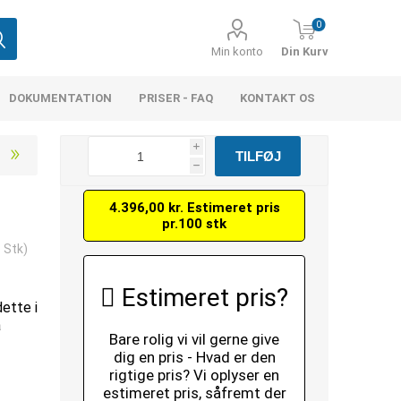
0
Min konto
Din Kurv
DOKUMENTATION
PRISER - FAQ
KONTAKT OS
i
h
4.396,00 kr. Estimeret pris
pr.100 stk
 Stk)
Estimeret pris?
dette i
å
Bare rolig vi vil gerne give
dig en pris - Hvad er den
rigtige pris? Vi oplyser en
estimeret pris, såfremt der