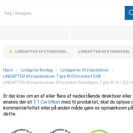
LINDAPTER AFSTANDSSKIVER ELFORZINKET SMEDEJERN TYPE W 12 / 6,5 (1 STK)
LINDAPTER AFSTANDSSKIVER ELFORZINKET SMEDEJERN TYPE W 10 / 5,5 (1 STK)
Hjem
Lindapter Beslag
Lindapeter Afstandskiver
LINDAPTER Afstandsskiver Type W Elforzinket Stål
LINDAPTER Afstandsskiver Elforzinket Smedejern Type W 16 / 8,0 (1
Er der krav om en af eller flere af nedestående direktiver eller
ønskes der et
3.1 Certifikat
med til produktet, skal du oplyse 
kommentarfeltet eller på anden måde gøre os opmærksom p
dette.