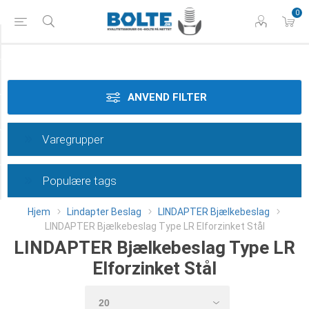
0
Materiale
Dimension
ANVEND FILTER
Overflade
Varegrupper
Type
Populære tags
Category
Hjem
Lindapter Beslag
LINDAPTER Bjælkebeslag
LINDAPTER Bjælkebeslag Type LR Elforzinket Stål
LINDAPTER Bjælkebeslag Type LR
Elforzinket Stål