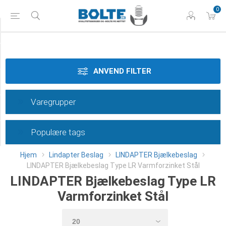
0
Materiale
Dimension
ANVEND FILTER
Overflade
Varegrupper
Type
Populære tags
Category
Hjem
Lindapter Beslag
LINDAPTER Bjælkebeslag
LINDAPTER Bjælkebeslag Type LR Varmforzinket Stål
LINDAPTER Bjælkebeslag Type LR
Varmforzinket Stål