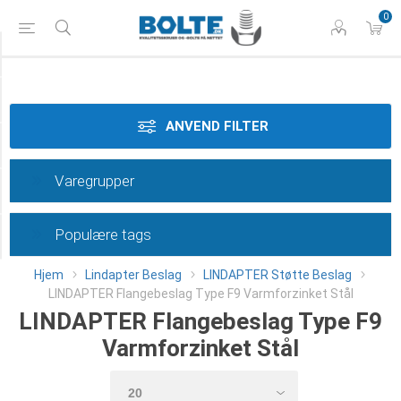
0
Materiale
Dimension
ANVEND FILTER
Overflade
Varegrupper
Type
Populære tags
Category
Hjem
Lindapter Beslag
LINDAPTER Støtte Beslag
LINDAPTER Flangebeslag Type F9 Varmforzinket Stål
LINDAPTER Flangebeslag Type F9
Varmforzinket Stål