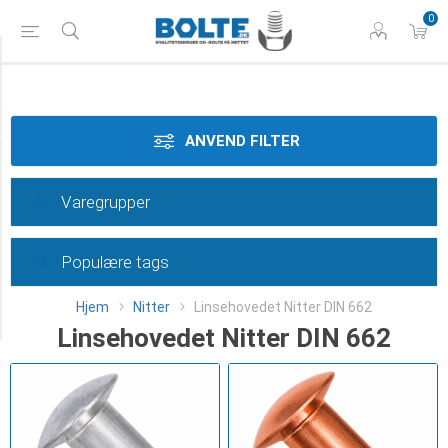
0
Styrke
Materiale
ANVEND FILTER
Dimension
Varegrupper
Overflade
Populære tags
Længde
Hjem
Nitter
Linsehovedet Nitter DIN 662
Category
Linsehovedet Nitter DIN 662