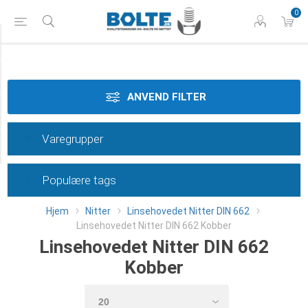
0
Materiale
Dimension
ANVEND FILTER
Længde
Varegrupper
Category
Populære tags
Hjem
Nitter
Linsehovedet Nitter DIN 662
Linsehovedet Nitter DIN 662 Kobber
Linsehovedet Nitter DIN 662
Kobber