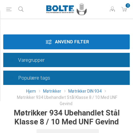
0
Styrke
Materiale
ANVEND FILTER
Gevindtype
Varegrupper
Dimension
Populære tags
Overflade
Hjem
Møtrikker
Møtrikker DIN 934
Category
Møtrikker 934 Ubehandlet Stål Klasse 8 / 10 Med UNF
Gevind
Møtrikker 934 Ubehandlet Stål
Klasse 8 / 10 Med UNF Gevind