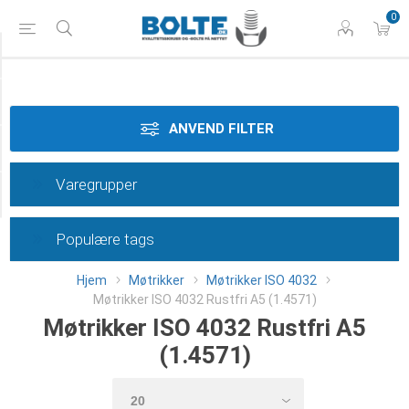
0
Styrke
Materiale
ANVEND FILTER
Dimension
Varegrupper
Category
Populære tags
Hjem
Møtrikker
Møtrikker ISO 4032
Møtrikker ISO 4032 Rustfri A5 (1.4571)
Møtrikker ISO 4032 Rustfri A5
(1.4571)