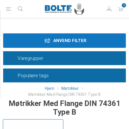
0
Styrke
Materiale
ANVEND FILTER
Dimension
Varegrupper
Overflade
Populære tags
Type
Hjem
Møtrikker
Category
Møtrikker Med Flange DIN 74361 Type B
Møtrikker Med Flange DIN 74361
Type B