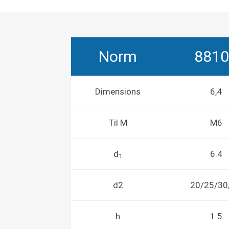
Norm
881
Dimensions
6,4
Til M
M6
d
6.4
1
d2
20/25/30
h
1.5