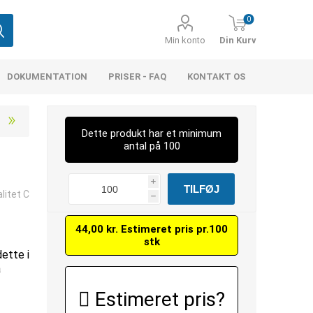
0
Min konto
Din Kurv
DOKUMENTATION
PRISER - FAQ
KONTAKT OS
Dette produkt har et minimum
antal på 100
i
litet C
h
44,00 kr. Estimeret pris pr.100
stk
dette i
å
Estimeret pris?