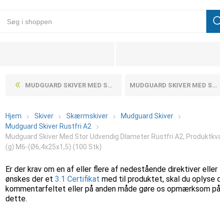
MUDGUARD SKIVER MED STOR UDVENDIG DIAMETER RUSTFRI A2, PRODUKTKVALITET C (G) M6-(Ø6,4X20X1,5) (100 STK)
MUDGUARD SKIVER MED STOR UDVENDIG DIAMETER RUSTFRI A2, PRODUKTKVALITET C (G) M6-(Ø6,4X30X1,5) (100 STK)
Hjem
Skiver
Skærmskiver
Mudguard Skiver
Mudguard Skiver Rustfri A2
Mudguard Skiver Med Stor Udvendig DIameter Rustfri A2, Produktkva
(g) M6-(Ø6,4x25x1,5) (100 Stk)
Er der krav om en af eller flere af nedestående direktiver eller
ønskes der et
3.1 Certifikat
med til produktet, skal du oplyse 
kommentarfeltet eller på anden måde gøre os opmærksom p
dette.