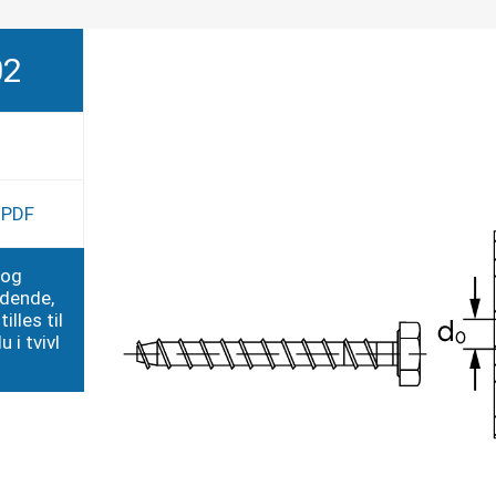
02
e PDF
 og
edende,
illes til
 i tvivl