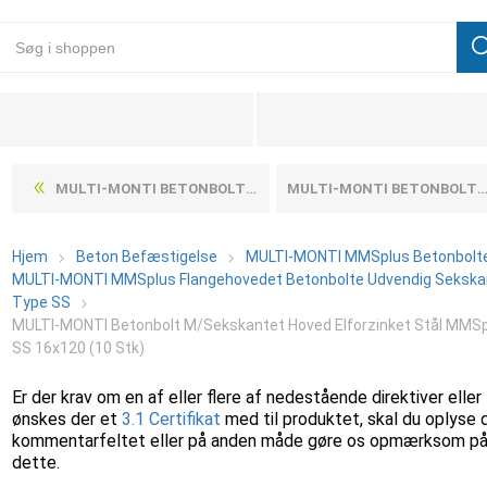
MULTI-MONTI BETONBOLT M/SEKSKANTET HOVED ELFORZINKET STÅL MMSPLUS-SS 12X90 (25 STK)
MULTI-MONTI BETONBOLT M/SEKSKANTET HOVED ELFORZINKET STÅL MMSPLUS-SS 16X130 (10 STK)
Hjem
Beton Befæstigelse
MULTI-MONTI MMSplus Betonbolt
MULTI-MONTI MMSplus Flangehovedet Betonbolte Udvendig Sekska
Type SS
MULTI-MONTI Betonbolt M/Sekskantet Hoved Elforzinket Stål MMSp
SS 16x120 (10 Stk)
Er der krav om en af eller flere af nedestående direktiver eller
ønskes der et
3.1 Certifikat
med til produktet, skal du oplyse 
kommentarfeltet eller på anden måde gøre os opmærksom p
dette.