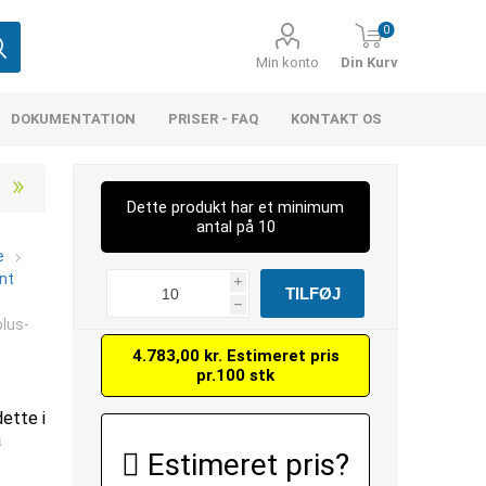
0
Min konto
Din Kurv
DOKUMENTATION
PRISER - FAQ
KONTAKT OS
Dette produkt har et minimum
antal på 10
e
nt
i
h
lus-
4.783,00 kr. Estimeret pris
pr.100 stk
dette i
å
Estimeret pris?