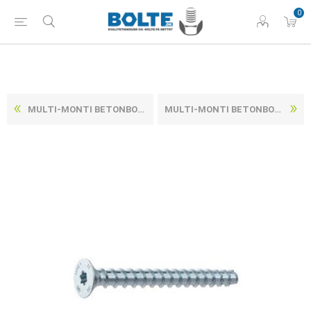
0
MULTI-MONTI BETONBOLT M/UNDERSÆNKET HOVED ELFORZINKET HÆRDET STÅL MMSPLUS-F 7,5X160 (50 STK)
MULTI-MONTI BETONBOLT M/UNDERSÆNKET HOVED ELFORZINKET HÆRDET STÅL MMSPLUS-F 7,5X50 (200 STK)