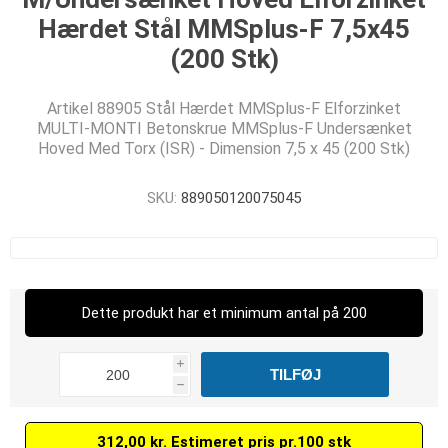
Hærdet Stål MMSplus-F 7,5x45
(200 Stk)
Artikel 88905 Stål Hærdet MMSplus-F Elforzinket
MULTI-MONTI Betonskrue MMSplus-F Undersænket
Hoved Med Torx (ISR) - Dimension 7,5 x 45 (200 Stk)
SKU:
889050120075045
Dette produkt har et minimum antal på 200
i
h
312,00 kr. Estimeret pris pr.100 stk