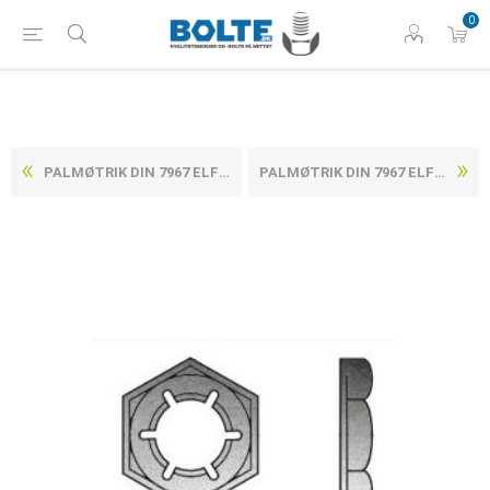
0
PALMØTRIK DIN 7967 ELFORZINKET FJEDERSTÅL M8 (1000 STK)
PALMØTRIK DIN 7967 ELFORZINKET FJEDERSTÅL M10 (1000 STK)