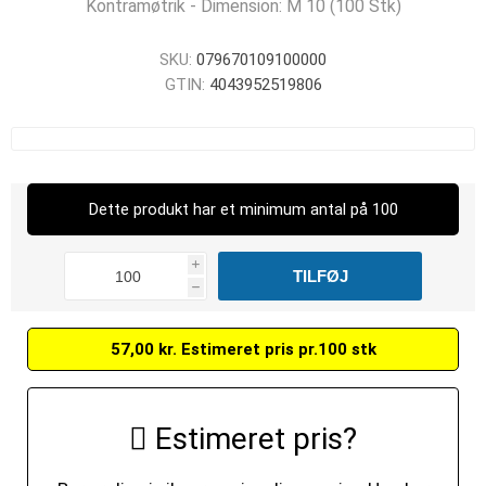
Kontramøtrik - Dimension: M 10 (100 Stk)
SKU:
079670109100000
GTIN:
4043952519806
Dette produkt har et minimum antal på 100
i
h
57,00 kr. Estimeret pris pr.100 stk
Estimeret pris?