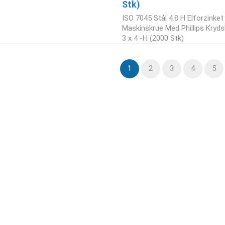
Stk)
ISO 7045 Stål 4.8 H Elforzinke
Maskinskrue Med Phillips Kryd
3 x 4 -H (2000 Stk)
1
2
3
4
5