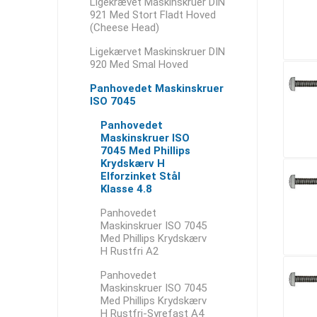
Ligekrævet Maskinskruer DIN
921 Med Stort Fladt Hoved
(Cheese Head)
Ligekærvet Maskinskruer DIN
920 Med Smal Hoved
Panhovedet Maskinskruer
ISO 7045
Panhovedet
Maskinskruer ISO
7045 Med Phillips
Krydskærv H
Elforzinket Stål
Klasse 4.8
Panhovedet
Maskinskruer ISO 7045
Med Phillips Krydskærv
H Rustfri A2
Panhovedet
Maskinskruer ISO 7045
Med Phillips Krydskærv
H Rustfri-Syrefast A4