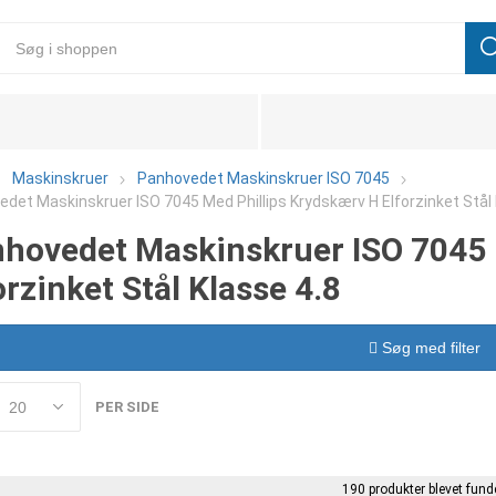
Maskinskruer
Panhovedet Maskinskruer ISO 7045
det Maskinskruer ISO 7045 Med Phillips Krydskærv H Elforzinket Stål 
hovedet Maskinskruer ISO 7045 
orzinket Stål Klasse 4.8
Søg med filter
PER SIDE
190 produkter blevet funde