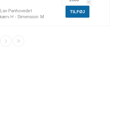
h
t Lav Panhovedet
skærv H - Dimension: M