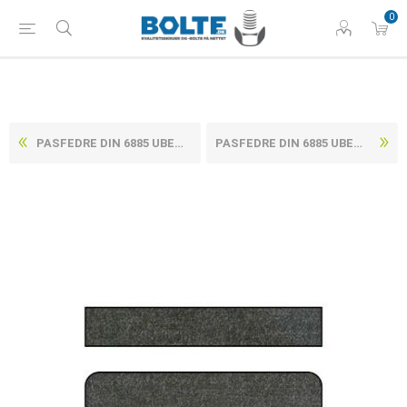
0
PASFEDRE DIN 6885 UBEHANDLET C45+C STÅL, AFRUNDET ENDE UDEN HULLER TYPE A 25X14X110 (1 STK)
PASFEDRE DIN 6885 UBEHANDLET C45+C STÅL, AFRUNDET ENDE UDEN HULLER TYPE A 25X14X140 (1 STK)