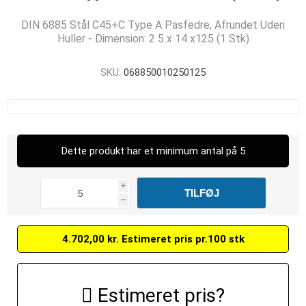
DIN 6885 Stål C45+C Type A Pasfedre, Afrundet Uden
Huller - Dimension: 2 5 x 14 x125 (1 Stk)
SKU:
068850010250125
Dette produkt har et minimum antal på 5
i
h
4.702,00 kr. Estimeret pris pr.100 stk
Estimeret pris?