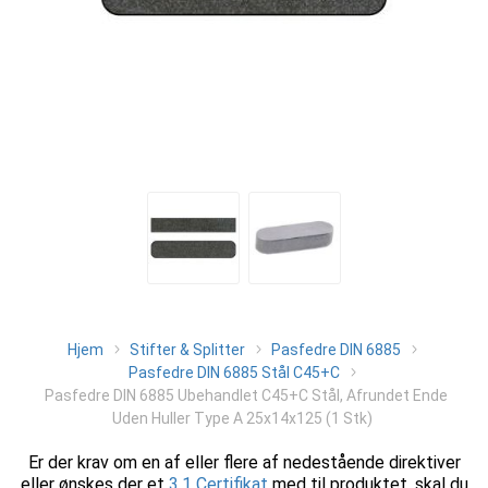
Hjem
Stifter & Splitter
Pasfedre DIN 6885
Pasfedre DIN 6885 Stål C45+C
Pasfedre DIN 6885 Ubehandlet C45+C Stål, Afrundet Ende
Uden Huller Type A 25x14x125 (1 Stk)
Er der krav om en af eller flere af nedestående direktiver
eller ønskes der et
3.1 Certifikat
med til produktet, skal du