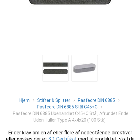
Hjem
Stifter & Splitter
Pasfedre DIN 6885
Pasfedre DIN 6885 Stål C45+C
Pasfedre DIN 6885 Ubehandlet C45+C Stål, Afrundet Ende
Uden Huller Type A 4x4x20 (100 Stk)
Er der krav om en af eller flere af nedestående direktiver
eller ønskes der et
3.1 Certifikat
med til produktet, skal du