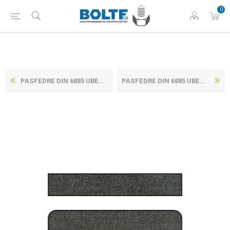
0
PASFEDRE DIN 6885 UBEHANDLET C45+C STÅL, AFRUNDET ENDE UDEN HULLER TYPE A 4X4X18 (100 STK)
PASFEDRE DIN 6885 UBEHANDLET C45+C STÅL, AFRUNDET ENDE UDEN HULLER TYPE A 4X4X22 (100 STK)