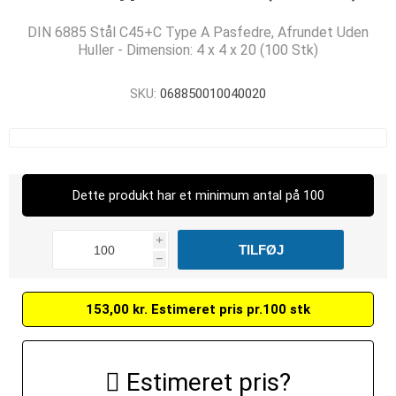
DIN 6885 Stål C45+C Type A Pasfedre, Afrundet Uden
Huller - Dimension: 4 x 4 x 20 (100 Stk)
SKU:
068850010040020
Dette produkt har et minimum antal på 100
i
h
153,00 kr. Estimeret pris pr.100 stk
Estimeret pris?