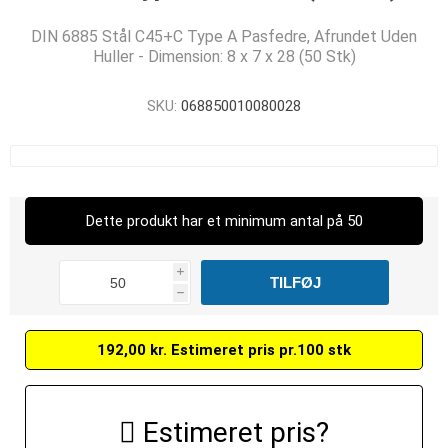
DIN 6885 Stål C45+C Type A Pasfedre, Afrundet Uden
Huller - Dimension: 8 x 7 x 28 (50 Stk)
SKU:
068850010080028
Dette produkt har et minimum antal på 50
i
h
192,00 kr. Estimeret pris pr.100 stk
Estimeret pris?