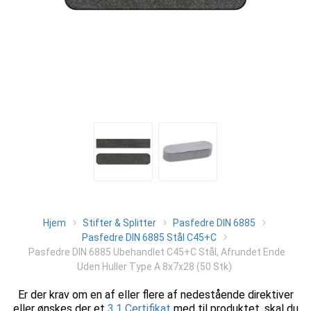
Hjem
Stifter & Splitter
Pasfedre DIN 6885
Pasfedre DIN 6885 Stål C45+C
Pasfedre DIN 6885 Ubehandlet C45+C Stål, Afrundet Ende
Uden Huller Type A 8x7x28 (50 Stk)
Er der krav om en af eller flere af nedestående direktiver
eller ønskes der et
3.1 Certifikat
med til produktet, skal du