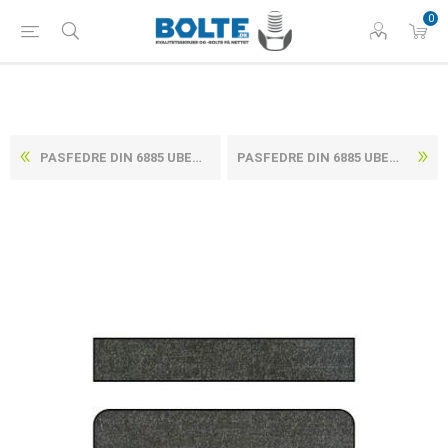
0
PASFEDRE DIN 6885 UBEHANDLET C45+C STÅL, AFRUNDET ENDE UDEN HULLER TYPE A 8X7X25 (50 STK)
PASFEDRE DIN 6885 UBEHANDLET C45+C STÅL, AFRUNDET ENDE UDEN HULLER TYPE A 8X7X30 (50 STK)