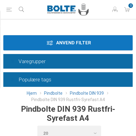
0
Styrke
Materiale
ANVEND FILTER
Dimension
Varegrupper
Længde
Populære tags
Category
Hjem
Pindbolte
Pindbolte DIN 939
Pindbolte DIN 939 Rustfri-Syrefast A4
Pindbolte DIN 939 Rustfri-
Syrefast A4