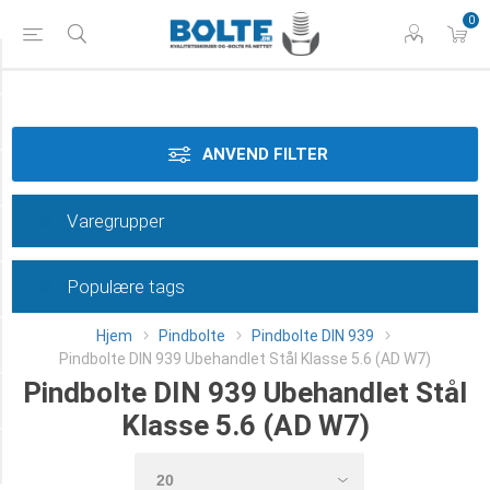
0
Styrke
Materiale
ANVEND FILTER
Dimension
Varegrupper
Overflade
Populære tags
Længde
Hjem
Pindbolte
Pindbolte DIN 939
Klasse
Pindbolte DIN 939 Ubehandlet Stål Klasse 5.6 (AD W7)
Pindbolte DIN 939 Ubehandlet Stål
Type
Klasse 5.6 (AD W7)
Category