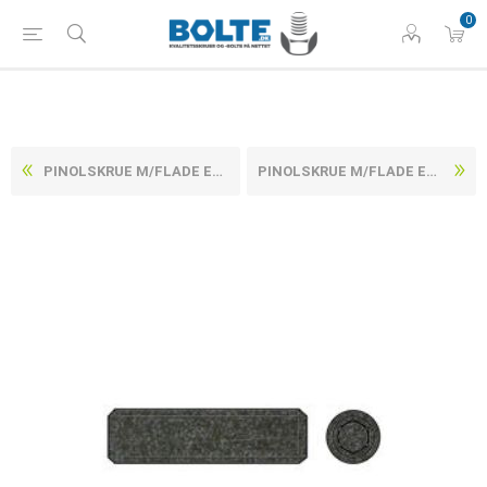
0
PINOLSKRUE M/FLADE ENDE ISO 4026 UBEHANDLET STÅL 45 H M6X16 (200 STK)
PINOLSKRUE M/FLADE ENDE ISO 4026 UBEHANDLET STÅL 45 H M6X18 (200 STK)