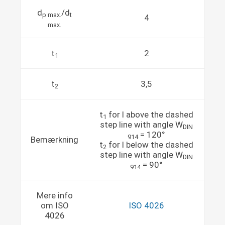
d
/d
p max.
t
4
max.
t
2
1
t
3,5
2
t
for l above the dashed
1
step line with angle W
DIN
= 120°
914
Bemærkning
t
for l below the dashed
2
step line with angle W
DIN
= 90°
914
Mere info
om ISO
ISO 4026
4026