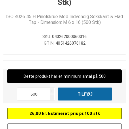
Stk)
ISO 4026 45 H Pinolskrue Med Indvendig Sekskant & Flad
Tap - Dimension: M 6 x 16 (500 Stk)
SKU:
040262000060016
GTIN:
4051426076182
Dette produkt har et minimum antal på 500
i
h
26,00 kr. Estimeret pris pr.100 stk