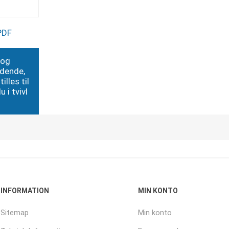
PDF
 og
edende,
illes til
 i tvivl
INFORMATION
MIN KONTO
Sitemap
Min konto