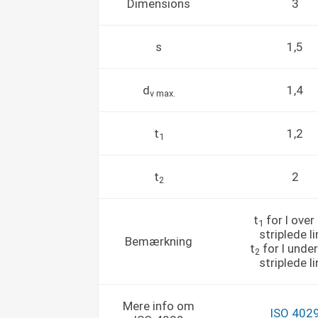
Dimensions
3
s
1,5
d
1,4
v max.
t
1,2
1
t
2
2
t
for l over
1
striplede li
Bemærkning
t
for l unde
2
striplede li
Mere info om
ISO 402