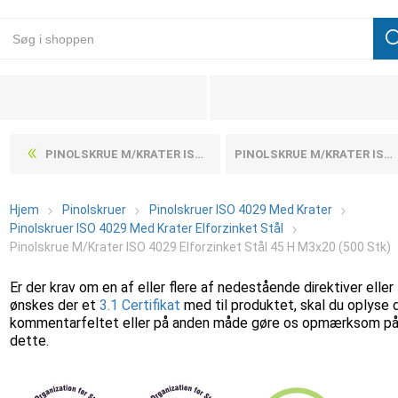
PINOLSKRUE M/KRATER ISO 4029 ELFORZINKET STÅL 45 H M3X20 (200 STK)
PINOLSKRUE M/KRATER ISO 4029 ELFORZINKET STÅL 45 H M3X3 (1000 STK)
Hjem
Pinolskruer
Pinolskruer ISO 4029 Med Krater
Pinolskruer ISO 4029 Med Krater Elforzinket Stål
Pinolskrue M/Krater ISO 4029 Elforzinket Stål 45 H M3x20 (500 Stk)
Er der krav om en af eller flere af nedestående direktiver eller
ønskes der et
3.1 Certifikat
med til produktet, skal du oplyse 
kommentarfeltet eller på anden måde gøre os opmærksom p
dette.