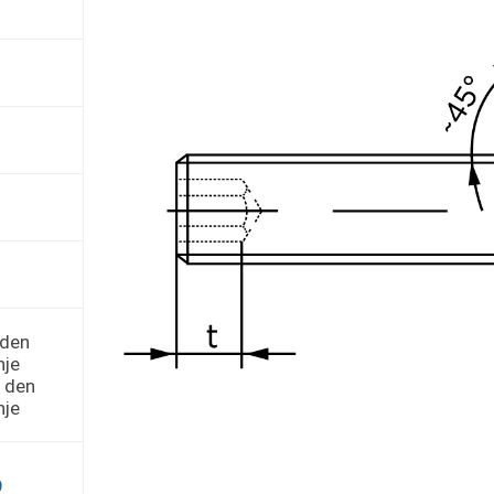
 den
nje
r den
nje
9