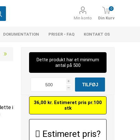
0
Min konto
Din Kurv
DOKUMENTATION
PRISER - FAQ
KONTAKT OS
Dette produkt har et minimum
antal på 500
i
h
36,00 kr. Estimeret pris pr.100
dette i
stk
å
Estimeret pris?