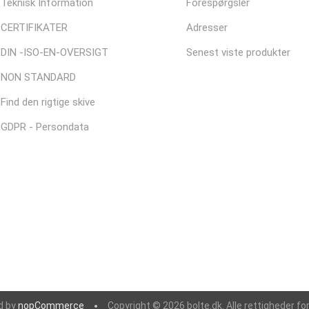
Teknisk Information
Forespørgsler
CERTIFIKATER
Adresser
DIN -ISO-EN-OVERSIGT
Senest viste produkter
NON STANDARD
Find den rigtige skive
GDPR - Persondata
d by
nopCommerce
Copyright © 2026 bolte.dk. Alle rettigheder fo