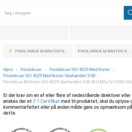
PINOLSKRUE M/KRATER ISO 4029 UBEHANDLET STÅL 45 H M4X8 (200 STK)
PINOLSKRUE M/KRATER ISO 4029 UBEHANDLET STÅL 45 H M5X10 (200 STK)
Hjem
Pinolskruer
Pinolskruer ISO 4029 Med Krater
Pinolskruer ISO 4029 Med Krater Ubehandlet Stål
Pinolskrue M/Krater ISO 4029 Ubehandlet Stål 45 H M5x10 (1000 Stk
Er der krav om en af eller flere af nedestående direktiver eller
ønskes der et
3.1 Certifikat
med til produktet, skal du oplyse 
kommentarfeltet eller på anden måde gøre os opmærksom p
dette.