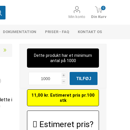
0
Min konto
Din Kurv
DOKUMENTATION
PRISER - FAQ
KONTAKT OS
Dette produkt har et minimum
antal på 1000
i
)
h
11,00 kr. Estimeret pris pr.100
dette i
stk
å
Estimeret pris?