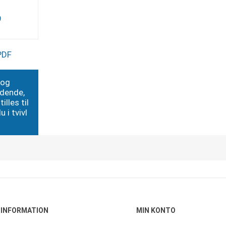
9
PDF
 og
edende,
illes til
 i tvivl
INFORMATION
MIN KONTO