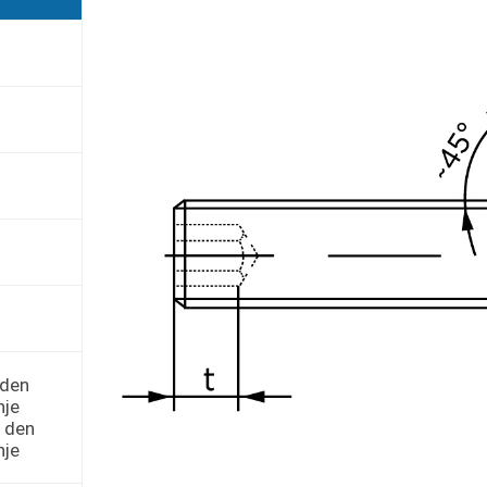
 den
nje
r den
nje