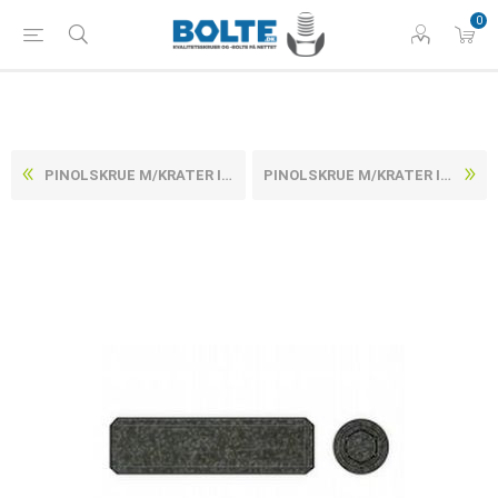
0
PINOLSKRUE M/KRATER ISO 4029 UBEHANDLET STÅL 45 H MED FINGEVIND M8X1X40 (200 STK)
PINOLSKRUE M/KRATER ISO 4029 UBEHANDLET STÅL 45 H MED FINGEVIND M8X1X6 (100 STK)