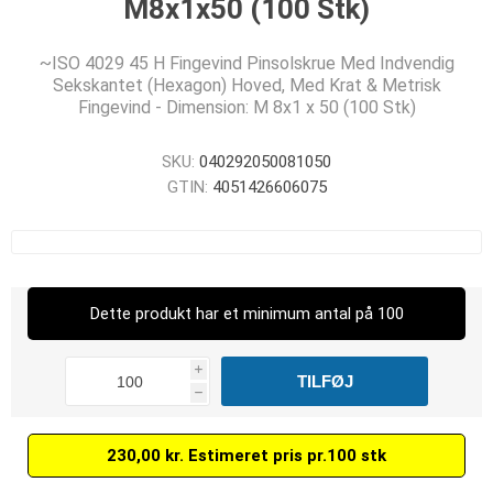
M8x1x50 (100 Stk)
~ISO 4029 45 H Fingevind Pinsolskrue Med Indvendig
Sekskantet (Hexagon) Hoved, Med Krat & Metrisk
Fingevind - Dimension: M 8x1 x 50 (100 Stk)
SKU:
040292050081050
GTIN:
4051426606075
Dette produkt har et minimum antal på 100
i
h
230,00 kr. Estimeret pris pr.100 stk