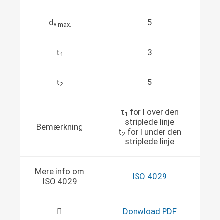
d
5
v max.
t
3
1
t
5
2
t
for l over den
1
striplede linje
Bemærkning
t
for l under den
2
striplede linje
Mere info om
ISO 4029
ISO 4029
Donwload PDF