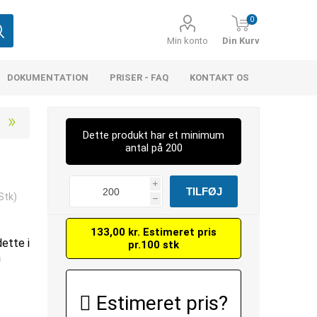
0
Min konto
Din Kurv
DOKUMENTATION
PRISER - FAQ
KONTAKT OS
Dette produkt har et minimum
antal på 200
i
Stk)
h
133,00 kr. Estimeret pris
dette i
pr.100 stk
å
Estimeret pris?