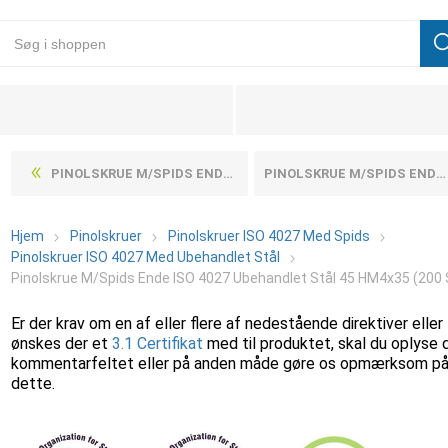
PINOLSKRUE M/SPIDS ENDE ISO 4027 UBEHANDLET STÅL 45 HM4X30 (200 STK)
PINOLSKRUE M/SPIDS ENDE ISO 4027 UBEHANDLET STÅL 45 HM4X4 (1000 STK)
Hjem
Pinolskruer
Pinolskruer ISO 4027 Med Spids
Pinolskruer ISO 4027 Med Ubehandlet Stål
Pinolskrue M/Spids Ende ISO 4027 Ubehandlet Stål 45 HM4x35 (200 
Er der krav om en af eller flere af nedestående direktiver eller
ønskes der et
3.1 Certifikat
med til produktet, skal du oplyse 
kommentarfeltet eller på anden måde gøre os opmærksom p
dette.