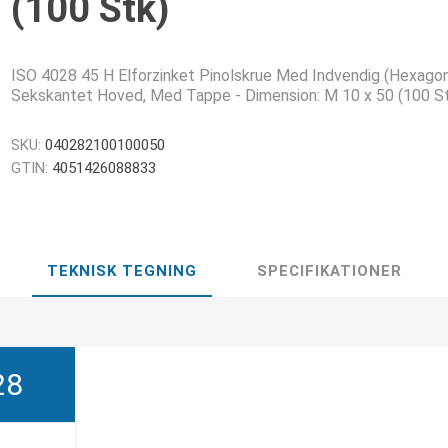
(100 Stk)
ISO 4028 45 H Elforzinket Pinolskrue Med Indvendig (Hexago
Sekskantet Hoved, Med Tappe - Dimension: M 10 x 50 (100 S
SKU:
040282100100050
GTIN:
4051426088833
TEKNISK TEGNING
SPECIFIKATIONER
28