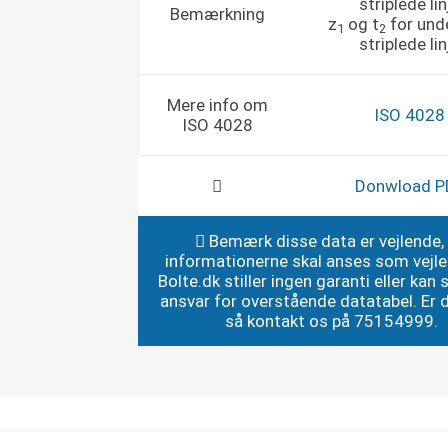
striplede lin
Bemærkning
z
og t
for und
1
2
striplede lin
Mere info om
ISO 4028
ISO 4028
Donwload P
Bemærk disse data er vejlende,
informationerne skal anses som vejl
Bolte.dk stiller ingen garanti eller kan st
ansvar for overstående datatabel. Er du
så kontakt os på 75154999.