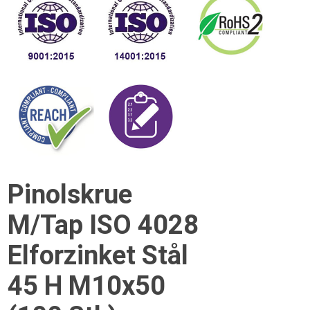
Pinolskrue
M/Tap ISO 4028
Elforzinket Stål
45 H M10x50