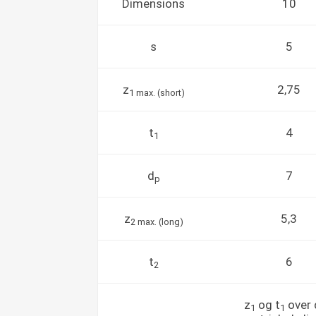
Dimensions
10
s
5
z
2,75
1 max. (short)
t
4
1
d
7
p
z
5,3
2 max. (long)
t
6
2
z
og t
over 
1
1