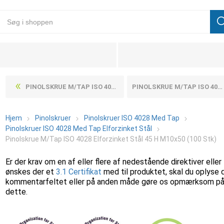
PINOLSKRUE M/TAP ISO 4028 ELFORZINKET STÅL 45 H M10X40 (100 STK)
PINOLSKRUE M/TAP ISO 4028 ELFORZINKET STÅL 45 H M10X55 (100 STK)
Hjem
Pinolskruer
Pinolskruer ISO 4028 Med Tap
Pinolskruer ISO 4028 Med Tap Elforzinket Stål
Pinolskrue M/Tap ISO 4028 Elforzinket Stål 45 H M10x50 (100 Stk)
Er der krav om en af eller flere af nedestående direktiver eller
ønskes der et
3.1 Certifikat
med til produktet, skal du oplyse 
kommentarfeltet eller på anden måde gøre os opmærksom p
dette.