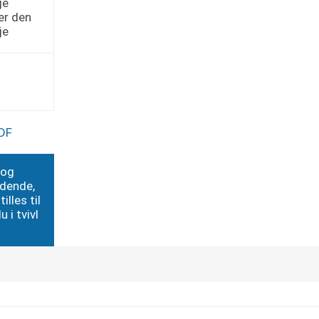
je
er den
je
DF
 og
edende,
illes til
 i tvivl