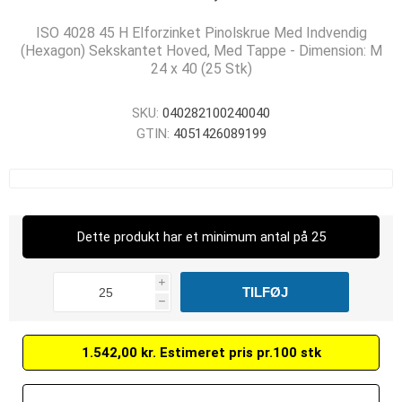
ISO 4028 45 H Elforzinket Pinolskrue Med Indvendig
(Hexagon) Sekskantet Hoved, Med Tappe - Dimension: M
24 x 40 (25 Stk)
SKU:
040282100240040
GTIN:
4051426089199
Dette produkt har et minimum antal på 25
i
h
1.542,00 kr. Estimeret pris pr.100 stk