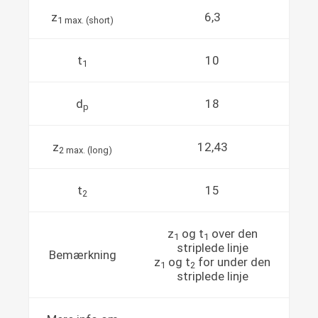
z
6,3
1 max. (short)
t
10
1
d
18
p
z
12,43
2 max. (long)
t
15
2
z
og t
over den
1
1
striplede linje
Bemærkning
z
og t
for under den
1
2
striplede linje