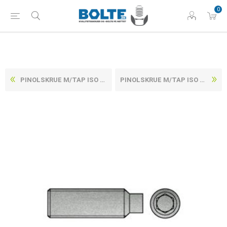
0
PINOLSKRUE M/TAP ISO 4028 ELFORZINKET STÅL 45 H M24X30 (50 STK)
PINOLSKRUE M/TAP ISO 4028 ELFORZINKET STÅL 45 H M3X10 (1000 STK)