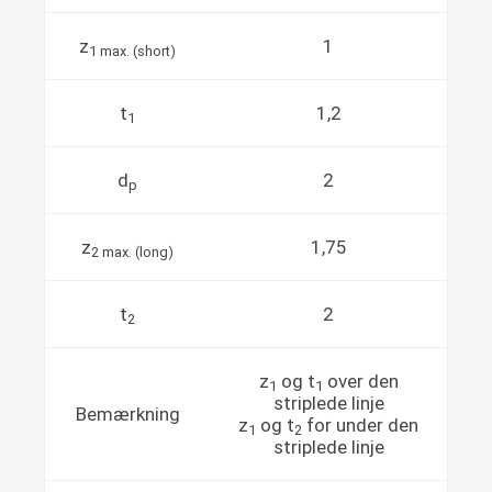
z
1
1 max. (short)
t
1,2
1
d
2
p
z
1,75
2 max. (long)
t
2
2
z
og t
over den
1
1
striplede linje
Bemærkning
z
og t
for under den
1
2
striplede linje