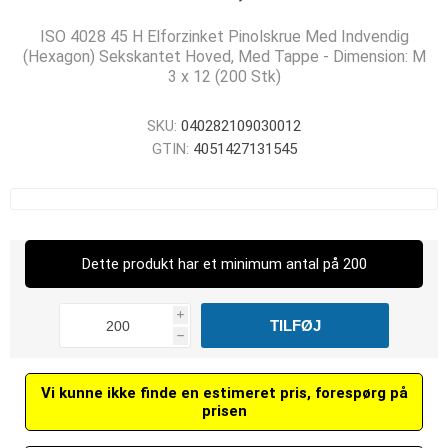
ISO 4028 45 H Elforzinket Pinolskrue Med Indvendig
(Hexagon) Sekskantet Hoved, Med Tappe - Dimension: M
3 x 12 (200 Stk)
SKU:
040282109030012
GTIN:
4051427131545
Dette produkt har et minimum antal på 200
i
h
Vi kunne ikke finde en estimeret pris, forespørg på
prisen