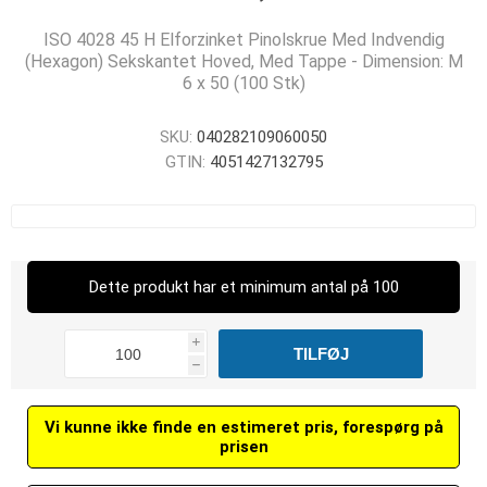
ISO 4028 45 H Elforzinket Pinolskrue Med Indvendig
(Hexagon) Sekskantet Hoved, Med Tappe - Dimension: M
6 x 50 (100 Stk)
SKU:
040282109060050
GTIN:
4051427132795
Dette produkt har et minimum antal på 100
i
h
Vi kunne ikke finde en estimeret pris, forespørg på
prisen