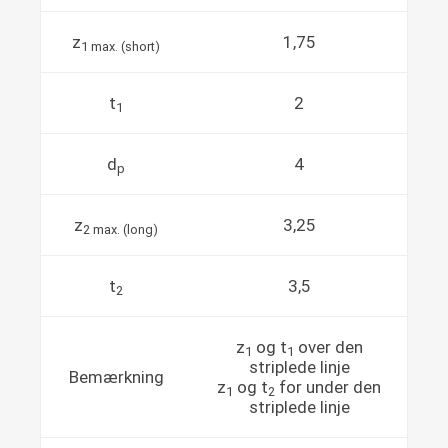
z
1,75
1 max. (short)
t
2
1
d
4
p
z
3,25
2 max. (long)
t
3,5
2
z
og t
over den
1
1
striplede linje
Bemærkning
z
og t
for under den
1
2
striplede linje