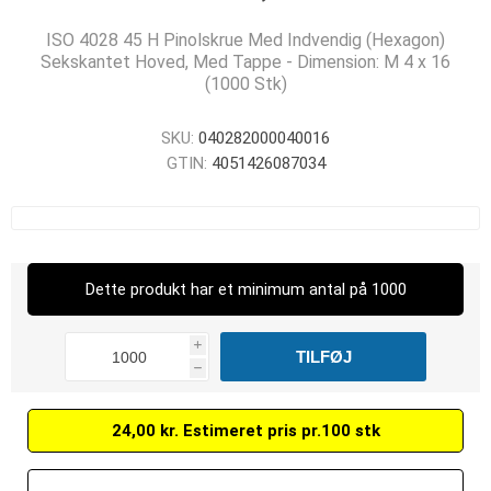
ISO 4028 45 H Pinolskrue Med Indvendig (Hexagon)
Sekskantet Hoved, Med Tappe - Dimension: M 4 x 16
(1000 Stk)
SKU:
040282000040016
GTIN:
4051426087034
Dette produkt har et minimum antal på 1000
i
h
24,00 kr. Estimeret pris pr.100 stk