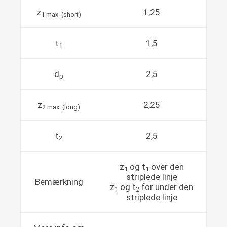
z
1,25
1 max. (short)
t
1,5
1
d
2,5
p
z
2,25
2 max. (long)
t
2,5
2
z
og t
over den
1
1
striplede linje
Bemærkning
z
og t
for under den
1
2
striplede linje