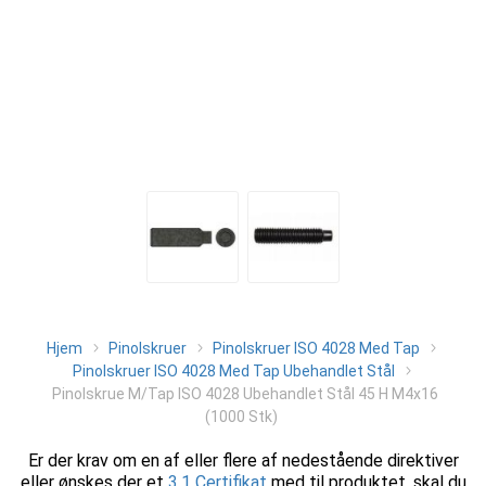
Hjem
Pinolskruer
Pinolskruer ISO 4028 Med Tap
Pinolskruer ISO 4028 Med Tap Ubehandlet Stål
Pinolskrue M/Tap ISO 4028 Ubehandlet Stål 45 H M4x16
(1000 Stk)
Er der krav om en af eller flere af nedestående direktiver
eller ønskes der et
3.1 Certifikat
med til produktet, skal du