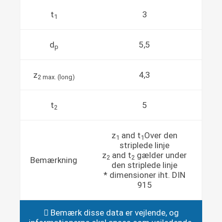
t
3
1
d
5,5
p
z
4,3
2 max. (long)
t
5
2
z
and t
Over den
1
1
striplede linje
z
and t
gælder under
2
2
Bemærkning
den striplede linje
* dimensioner iht. DIN
915
Bemærk disse data er vejlende, og