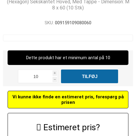
(Hexagon) Sekskantet Hoved, Med Tappe - Dimension: M
8 x 60 (10 Stk)
SKU:
009159109080060
Dette produkt har et minimum antal på 10
i
h
Vi kunne ikke finde en estimeret pris, forespørg på
prisen
Estimeret pris?