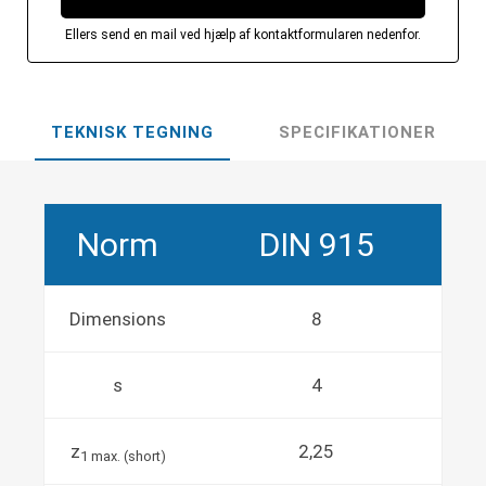
Ellers send en mail ved hjælp af kontaktformularen nedenfor.
TEKNISK TEGNING
SPECIFIKATIONER
Norm
DIN 915
Dimensions
8
s
4
z
2,25
1 max. (short)