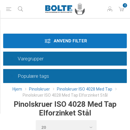
0
Styrke
Materiale
ANVEND FILTER
Dimension
Varegrupper
Overflade
Populære tags
Længde
Hjem
Pinolskruer
Pinolskruer ISO 4028 Med Tap
Klasse
Pinolskruer ISO 4028 Med Tap Elforzinket Stål
Pinolskruer ISO 4028 Med Tap
Category
Elforzinket Stål