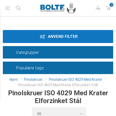
0
Styrke
Materiale
ANVEND FILTER
Dimension
Varegrupper
Overflade
Populære tags
Længde
Hjem
Pinolskruer
Pinolskruer ISO 4029 Med Krater
Klasse
Pinolskruer ISO 4029 Med Krater Elforzinket Stål
Pinolskruer ISO 4029 Med Krater
Category
Elforzinket Stål