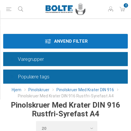
0
Styrke
Materiale
ANVEND FILTER
Dimension
Varegrupper
Længde
Populære tags
Klasse
Hjem
Pinolskruer
Pinolskruer Med Krater DIN 916
Category
Pinolskruer Med Krater DIN 916 Rustfri-Syrefast A4
Pinolskruer Med Krater DIN 916
Rustfri-Syrefast A4