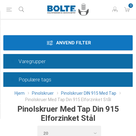
0
Styrke
Materiale
ANVEND FILTER
Dimension
Varegrupper
Overflade
Populære tags
Længde
Hjem
Pinolskruer
Pinolskruer DIN 915 Med Tap
Klasse
Pinolskruer Med Tap Din 915 Elforzinket Stål
Pinolskruer Med Tap Din 915
Category
Elforzinket Stål