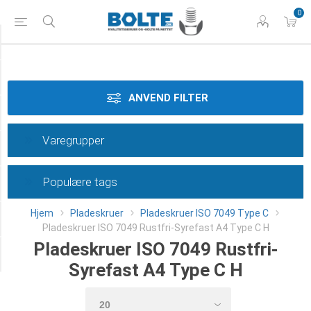
0
Tilspænding
Materiale
ANVEND FILTER
Dimension
Varegrupper
Længde
Populære tags
Klasse
Hjem
Pladeskruer
Pladeskruer ISO 7049 Type C
Type
Pladeskruer ISO 7049 Rustfri-Syrefast A4 Type C H
Pladeskruer ISO 7049 Rustfri-
Category
Syrefast A4 Type C H