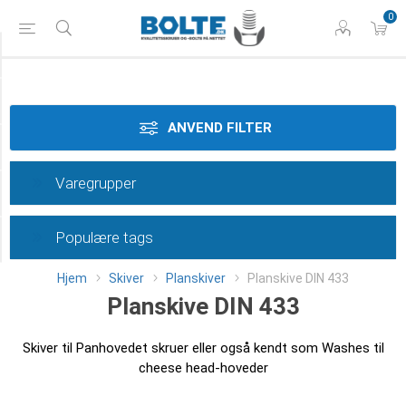
0
Styrke
Materiale
ANVEND FILTER
Dimension
Varegrupper
Overflade
Populære tags
Category
Hjem
Skiver
Planskiver
Planskive DIN 433
Planskive DIN 433
Skiver til Panhovedet skruer eller også kendt som Washes til
cheese head-hoveder