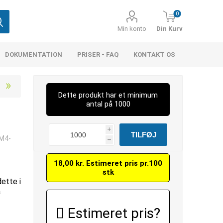
0
Min konto
Din Kurv
DOKUMENTATION
PRISER - FAQ
KONTAKT OS
Dette produkt har et minimum
antal på 1000
i
 M4-
h
18,00 kr. Estimeret pris pr.100
stk
dette i
å
Estimeret pris?