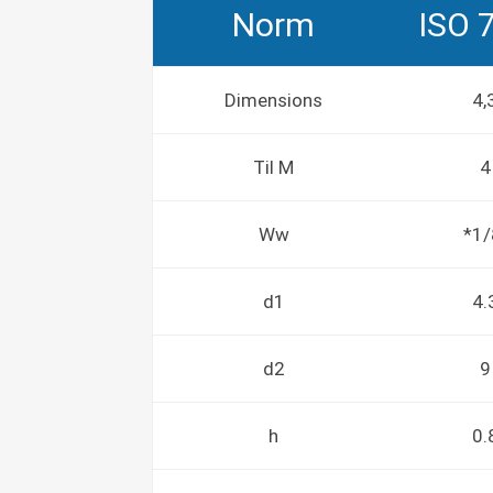
Norm
ISO 
Dimensions
4,
Til M
4
Ww
*1/
d1
4.
d2
9
h
0.