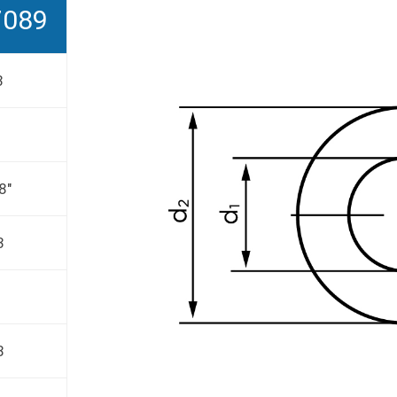
7089
3
8"
3
8