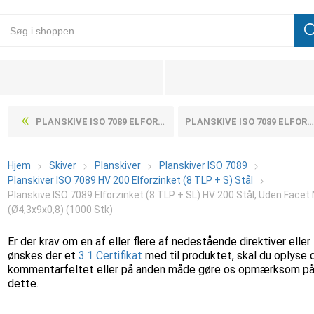
PLANSKIVE ISO 7089 ELFORZINKET (8 TLP + SL) HV 200 STÅL, UDEN FACET M36-(Ø37X66X5) (50 STK)
PLANSKIVE ISO 7089 ELFORZINKET (8 TLP + SL) HV 200 STÅL, UDEN FACET M5-(Ø5,3X10X1) (1000 STK)
Hjem
Skiver
Planskiver
Planskiver ISO 7089
Planskiver ISO 7089 HV 200 Elforzinket (8 TLP + S) Stål
Planskive ISO 7089 Elforzinket (8 TLP + SL) HV 200 Stål, Uden Facet
(Ø4,3x9x0,8) (1000 Stk)
Er der krav om en af eller flere af nedestående direktiver eller
ønskes der et
3.1 Certifikat
med til produktet, skal du oplyse 
kommentarfeltet eller på anden måde gøre os opmærksom p
dette.