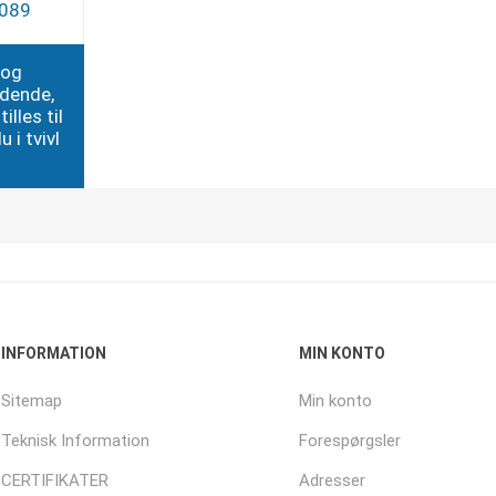
7089
 og
edende,
illes til
 i tvivl
INFORMATION
MIN KONTO
Sitemap
Min konto
Teknisk Information
Forespørgsler
CERTIFIKATER
Adresser