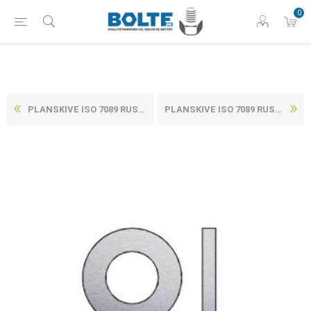
0
PLANSKIVE ISO 7089 RUSTFRI A5 (1.4571) HV 200, UDEN FACET M8-(Ø8,4X16X1,6) (100 STK)
PLANSKIVE ISO 7089 RUSTFRI A5 (1.4571) HV 200, UDEN FACET M12-(Ø13X24X2,5) (50 STK)