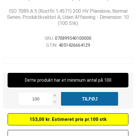
ISO 7089 A 5 (Rustfri 1.4571) 200 HV Planskive, Normal
Serien, Produktkvalitet A, Uden Affasning - Dimension: 10
(100 Stk)
SKU:
070899540100000
GTIN:
4051426664129
Dette produkt har et minimum antal på 100
i
h
153,00 kr. Estimeret pris pr.100 stk