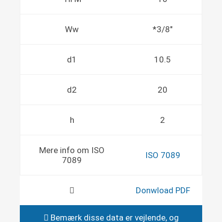
Ww
*3/8"
d1
10.5
d2
20
h
2
Mere info om ISO
ISO 7089
7089
Donwload PDF
Bemærk disse data er vejlende, og