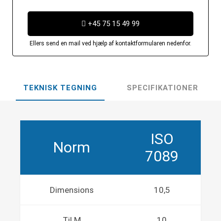
+45 75 15 49 99
Ellers send en mail ved hjælp af kontaktformularen nedenfor.
TEKNISK TEGNING
SPECIFIKATIONER
ISO
Norm
7089
Dimensions
10,5
Til M
10