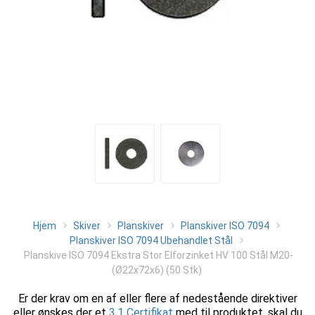
Hjem
Skiver
Planskiver
Planskiver ISO 7094
Planskiver ISO 7094 Ubehandlet Stål
Planskive ISO 7094 Ekstra Stor Elforzinket HV 100 Stål M20-
(Ø22x72x6) (50 Stk)
Er der krav om en af eller flere af nedestående direktiver
eller ønskes der et
3.1 Certifikat
med til produktet, skal du