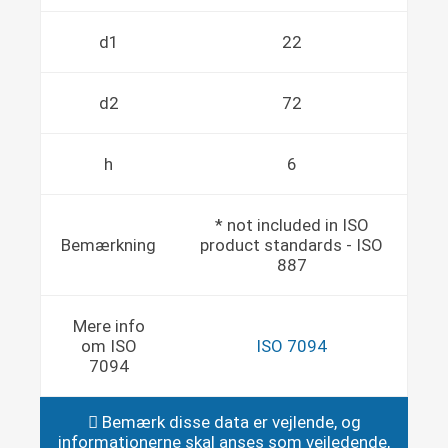
d1
22
d2
72
h
6
* not included in ISO
Bemærkning
product standards - ISO
887
Mere info
om ISO
ISO 7094
7094
Bemærk disse data er vejlende, og
informationerne skal anses som vejledende,