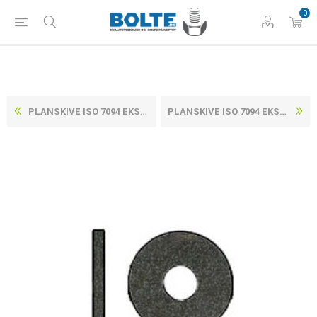
0
PLANSKIVE ISO 7094 EKSTRA STOR UBEHANDLET HV 100 STÅL M8-(Ø9X28X3) (100 STK)
PLANSKIVE ISO 7094 EKSTRA STOR ELFORZINKET HV 100 STÅL M27-(Ø30X98X6) (25 STK)