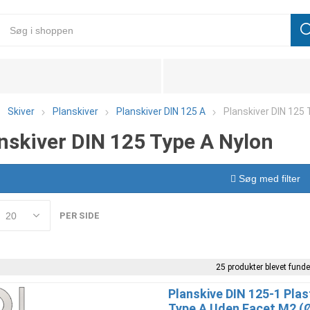
Skiver
Planskiver
Planskiver DIN 125 A
Planskiver DIN 125 
nskiver DIN 125 Type A Nylon
Søg med filter
PER SIDE
25 produkter blevet funde
Planskive DIN 125-1 Plas
Type A Uden Facet M2 (Ø