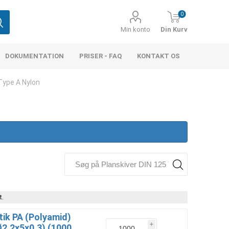
0
Min konto
Din Kurv
DOKUMENTATION
PRISER - FAQ
KONTAKT OS
Type A Nylon
t.
tik PA (Polyamid)
i
2,2x5x0,3) (1000