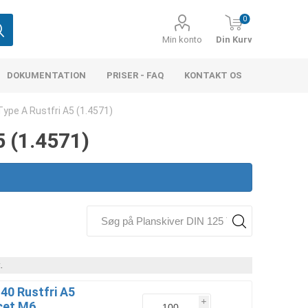
0
Min konto
Din Kurv
DOKUMENTATION
PRISER - FAQ
KONTAKT OS
Type A Rustfri A5 (1.4571)
5 (1.4571)
.
40 Rustfri A5
i
cet M6