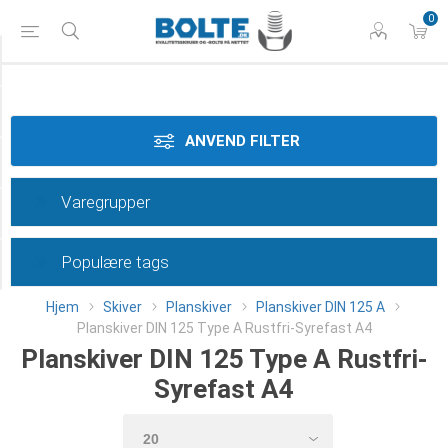
0
Styrke
Materiale
ANVEND FILTER
Dimension
Varegrupper
Type
Populære tags
Category
Hjem
Skiver
Planskiver
Planskiver DIN 125 A
Planskiver DIN 125 Type A Rustfri-Syrefast A4
Planskiver DIN 125 Type A Rustfri-
Syrefast A4